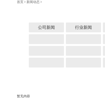
首页
新闻动态
公司新闻
行业新闻
暂无内容