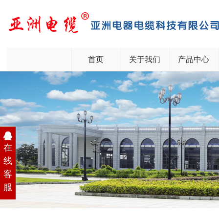
首页
关于我们
产品中心
在
线
客
服